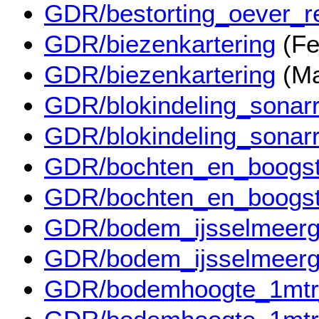
GDR/bestorting_oever_r
GDR/biezenkartering
(Fe
GDR/biezenkartering
(Ma
GDR/blokindeling_sonar
GDR/blokindeling_sonar
GDR/bochten_en_boogst
GDR/bochten_en_boogst
GDR/bodem_ijsselmeerg
GDR/bodem_ijsselmeerg
GDR/bodemhoogte_1mtr_