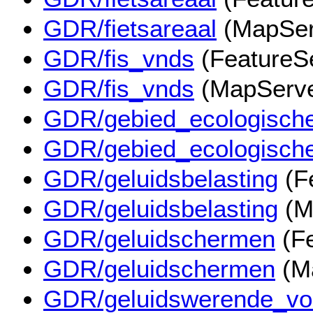
GDR/fietsareaal
(MapSer
GDR/fis_vnds
(FeatureS
GDR/fis_vnds
(MapServe
GDR/gebied_ecologisch
GDR/gebied_ecologisch
GDR/geluidsbelasting
(F
GDR/geluidsbelasting
(M
GDR/geluidschermen
(Fe
GDR/geluidschermen
(M
GDR/geluidswerende_vo