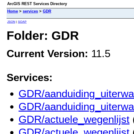
ArcGIS REST Services Directory
Home
>
services
>
GDR
JSON
|
SOAP
Folder: GDR
Current Version:
11.5
Services:
GDR/aanduiding_uiterw
GDR/aanduiding_uiterw
GDR/actuele_wegenlijst
GDR/actuele_wegenlijst