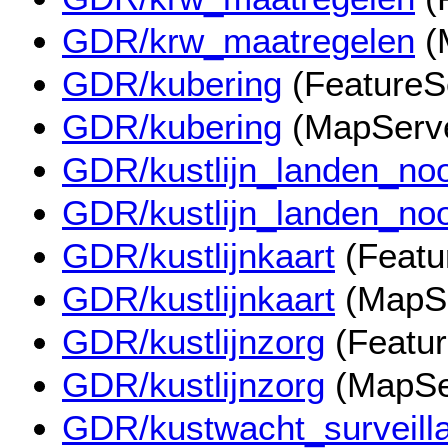
GDR/krw_maatregelen
(
GDR/kubering
(FeatureS
GDR/kubering
(MapServ
GDR/kustlijn_landen_no
GDR/kustlijn_landen_no
GDR/kustlijnkaart
(Featu
GDR/kustlijnkaart
(MapSe
GDR/kustlijnzorg
(Featur
GDR/kustlijnzorg
(MapSe
GDR/kustwacht_surveill